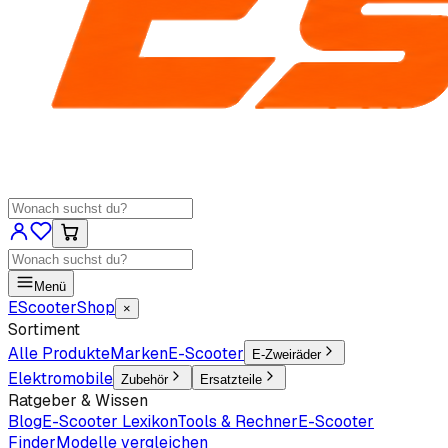
Menü
EScooter
Shop
×
Sortiment
Alle Produkte
Marken
E-Scooter
E-Zweiräder
Elektromobile
Zubehör
Ersatzteile
Ratgeber & Wissen
Blog
E-Scooter Lexikon
Tools & Rechner
E-Scooter
Finder
Modelle vergleichen