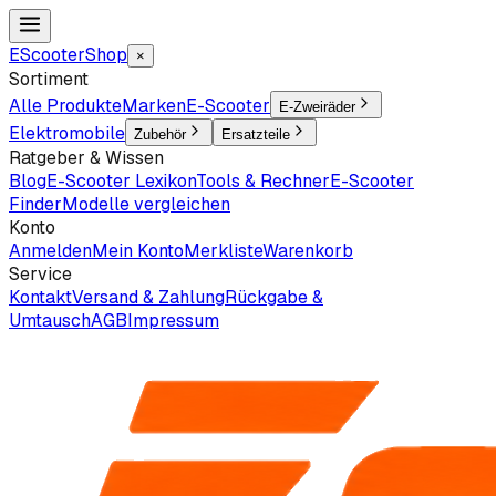
EScooter
Shop
×
Sortiment
Alle Produkte
Marken
E-Scooter
E-Zweiräder
Elektromobile
Zubehör
Ersatzteile
Ratgeber & Wissen
Blog
E-Scooter Lexikon
Tools & Rechner
E-Scooter
Finder
Modelle vergleichen
Konto
Anmelden
Mein Konto
Merkliste
Warenkorb
Service
Kontakt
Versand & Zahlung
Rückgabe &
Umtausch
AGB
Impressum