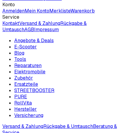
Konto
Anmelden
Mein Konto
Merkliste
Warenkorb
Service
Kontakt
Versand & Zahlung
Rückgabe &
Umtausch
AGB
Impressum
Angebote & Deals
E-Scooter
Blog
Tools
Reparaturen
Elektromobile
Zubehör
Ersatzteile
STREETBOOSTER
PURE
RollVita
Hersteller
Versicherung
Versand & Zahlung
Rückgabe & Umtausch
Beratung &
Service