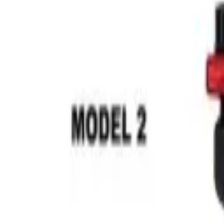
EScooterShop
Als Anbieter finden Sie bei uns alle Ersatzteile für alle E-Sc
Alle Produkte →
Bremsscheibe Niu KQi3
— online kaufen bei EScooterSh
Übersicht
Technische Daten
Bewertungen
Fragen & Antwort
Beschreibung