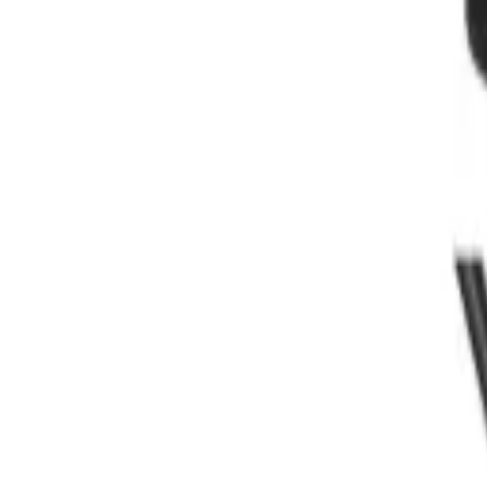
Schwarzes hydraulisches Bremsensatz CR-3 Vor
139,95 €
8,95 €
inkl. MwSt.
♥
Nicht verfügbar
EScooter
Shop
EScooterShop ist dein Fachhändler für E-Scooter, Elektromo
ACDC Mobility GmbH
Oranienstraße 43
,
35745 Herborn
02772 4692598
info@escootershop.com
Service & Hilfe
Kontakt