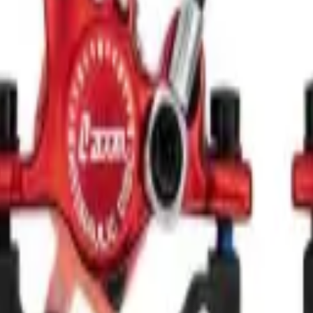
 ZH Anschluss