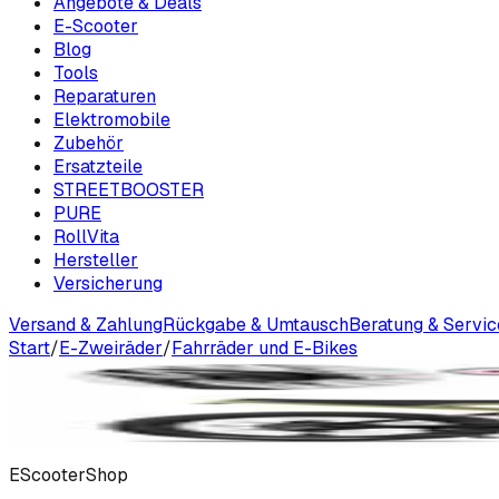
Angebote & Deals
E-Scooter
Blog
Tools
Reparaturen
Elektromobile
Zubehör
Ersatzteile
STREETBOOSTER
PURE
RollVita
Hersteller
Versicherung
Versand & Zahlung
Rückgabe & Umtausch
Beratung & Servic
Start
/
E-Zweiräder
/
Fahrräder und E-Bikes
🔍 Vergrößern
‹
›
EScooterShop