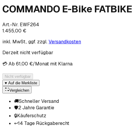
COMMANDO E-Bike FATBIKE 
Art.-Nr.
EWF264
1.455,00 €
inkl. MwSt., ggf. zzgl.
Versandkosten
Derzeit nicht verfügbar
💳 Ab
61,00 €
/Monat
mit Klarna
Nicht verfügbar
♥ Auf die Merkliste
Vergleichen
🚚
Schneller Versand
🛡️
2 Jahre Garantie
🔒
Käuferschutz
↩️
14 Tage Rückgaberecht