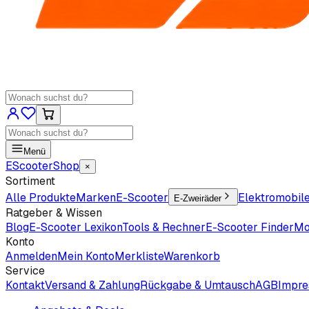
Menü
EScooter
Shop
×
Sortiment
Alle Produkte
Marken
E-Scooter
Elektromobil
E-Zweiräder
Ratgeber & Wissen
Blog
E-Scooter Lexikon
Tools & Rechner
E-Scooter Finder
Mo
Konto
Anmelden
Mein Konto
Merkliste
Warenkorb
Service
Kontakt
Versand & Zahlung
Rückgabe & Umtausch
AGB
Impr