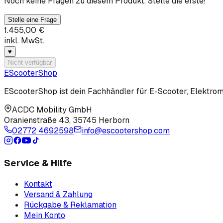
Noch keine Fragen zu diesem Produkt. Stelle die erste!
Stelle eine Frage
1.455,00 €
inkl. MwSt.
♥
Nicht verfügbar
EScooter
Shop
EScooterShop ist dein Fachhändler für E-Scooter, Elektromo
ACDC Mobility GmbH
Oranienstraße 43
,
35745 Herborn
02772 4692598
info@escootershop.com
Service & Hilfe
Kontakt
Versand & Zahlung
Rückgabe & Reklamation
Mein Konto