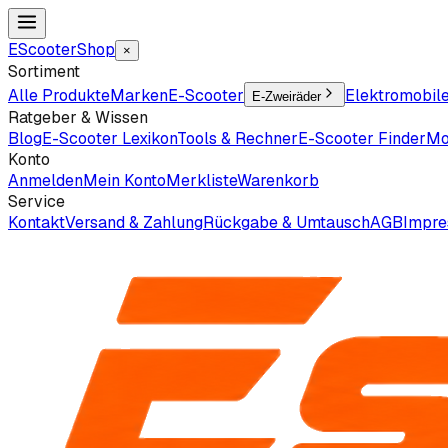
EScooter
Shop
×
Sortiment
Alle Produkte
Marken
E-Scooter
Elektromobil
E-Zweiräder
Ratgeber & Wissen
Blog
E-Scooter Lexikon
Tools & Rechner
E-Scooter Finder
Mo
Konto
Anmelden
Mein Konto
Merkliste
Warenkorb
Service
Kontakt
Versand & Zahlung
Rückgabe & Umtausch
AGB
Impr