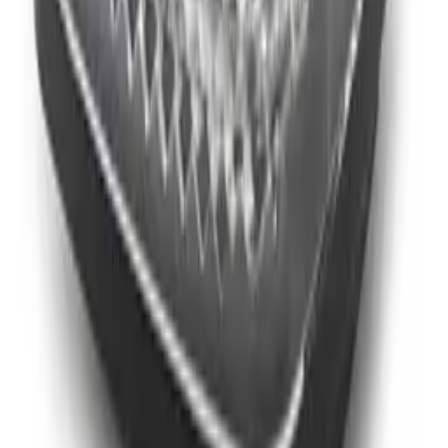
Fragen & Antworten
Noch keine Fragen zu diesem Produkt. Stelle die erste!
Stelle eine Frage
Das könnte dir auch gefallen
Gabelverkleidung Xiaomi Mi3 Lite Original
19,95 €
Frontdekorteil Xiaomi Mi5 Pro/Max [ORIGINAL]
49,95 €
Grau Zierleiste Gabel Xiaomi Mi4 Lite Original