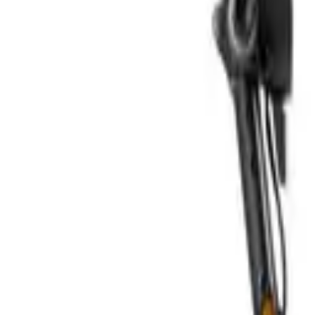
e
Zubehör
Ersatzteile
delle vergleichen
essum