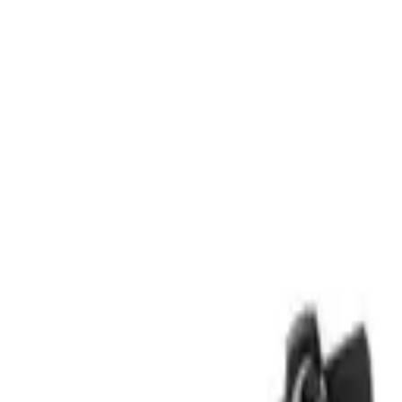
e
Zubehör
Ersatzteile
delle vergleichen
essum