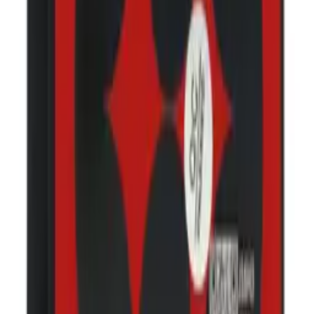
Als Anbieter finden Sie bei uns alle Ersatzteile für alle E-
Scooter.
Alle Produkte →
Viketory Ladegerät alle Modelle
— online kaufen bei
EScooterShop
, EScooterShop
, geprüfte Qualität, schneller
Versand und Beratung vom Fachhändler.
Übersicht
Bewertungen
Fragen & Antworten
Beschreibung
Viketory Ladegerät alle Modelle
Bewertungen
Für dieses Produkt gibt es noch keine Bewertungen. Sei
der Erste!
Bewertung schreiben