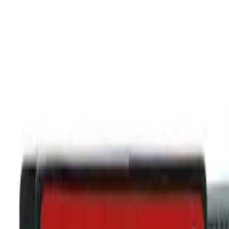
Konto
Anmelden
Mein Konto
Merkliste
Warenkorb
Service
Kontakt
Versand & Zahlung
Rückgabe &
Umtausch
AGB
Impressum
Angebote & Deals
E-Scooter
Blog
Tools
Reparaturen
Elektromobile
Zubehör
Ersatzteile
STREETBOOSTER
PURE
RollVita
Hersteller
Versicherung
Versand & Zahlung
Rückgabe & Umtausch
Beratung &
Service