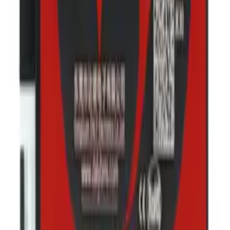
Fragen & Antworten
Noch keine Fragen zu diesem Produkt. Stelle die erste!
Stelle eine Frage
Das könnte dir auch gefallen
Ladegerät 48V (Ausgang 54,6V) 3A DC
Stecker 5,5x2,5mm
37,95 €
Ladegerät 48v (Ausgang 54,6v) 2A Anschluss
GX16