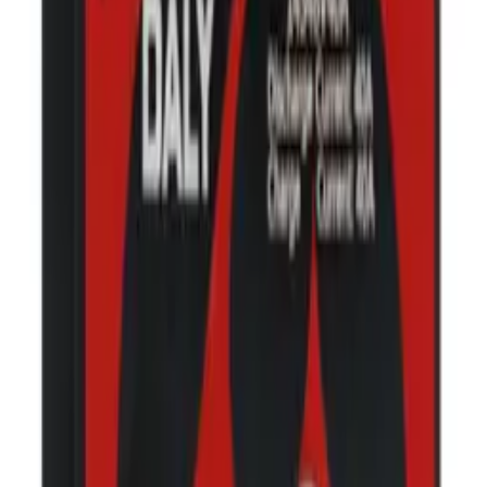
🛡️
2 Jahre Garantie
🔒
Käuferschutz
↩️
14 Tage Rückgaberecht
EScooterShop