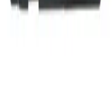
ACDC Mobility GmbH
Oranienstraße 43
,
35745 Herborn
02772 4692598
info@escootershop.com
Service & Hilfe
Kontakt
Versand & Zahlung
Rückgabe & Reklamation
Mein Konto
Ratgeber & Service
Blog
E-Scooter Finder
E-Scooter Lexikon
Tools & Rechner
Top Marken
Anbieter werden