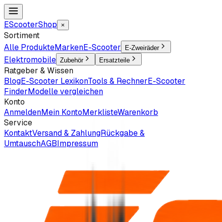
EScooter
Shop
×
Sortiment
Alle Produkte
Marken
E-Scooter
E-Zweiräder
Elektromobile
Zubehör
Ersatzteile
Ratgeber & Wissen
Blog
E-Scooter Lexikon
Tools & Rechner
E-Scooter
Finder
Modelle vergleichen
Konto
Anmelden
Mein Konto
Merkliste
Warenkorb
Service
Kontakt
Versand & Zahlung
Rückgabe &
Umtausch
AGB
Impressum