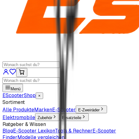
Menü
EScooter
Shop
×
Sortiment
Alle Produkte
Marken
E-Scooter
E-Zweiräder
Elektromobile
Zubehör
Ersatzteile
Ratgeber & Wissen
Blog
E-Scooter Lexikon
Tools & Rechner
E-Scooter
Finder
Modelle vergleichen