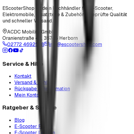
EScooterShop ist dein Fachhändler für E-Scooter,
Elektromobile, Ersatzteile & Zubehör – geprüfte Qualität
und schneller Versand.
ACDC Mobility GmbH
Oranienstraße 43
,
35745 Herborn
02772 4692598
info@escootershop.com
Service & Hilfe
Kontakt
Versand & Zahlung
Rückgabe & Reklamation
Mein Konto
Ratgeber & Service
Blog
E-Scooter Finder
E-Scooter Lexikon