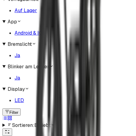
Auf Lager
App
Android & IOS
Bremslicht
Ja
Blinker am Lenker
Ja
Display
LED
Filter
Sortieren:
Beliebt