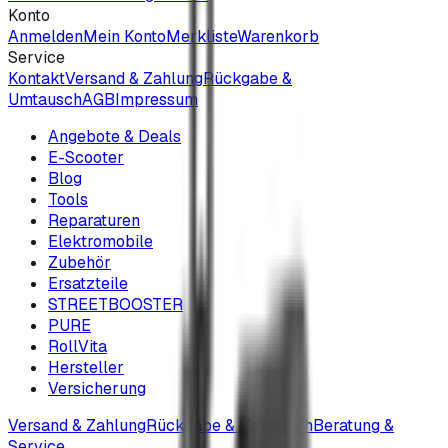
Konto
Anmelden
Mein Konto
Merkliste
Warenkorb
Service
Kontakt
Versand & Zahlung
Rückgabe &
Umtausch
AGB
Impressum
Angebote & Deals
E-Scooter
Blog
Tools
Reparaturen
Elektromobile
Zubehör
Ersatzteile
STREETBOOSTER
PURE
RollVita
Hersteller
Versicherung
Versand & Zahlung
Rückgabe & Umtausch
Beratung &
Service