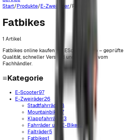
Start
/
Produkte
/
E-Zweiräder
/
Fatbikes
Fatbikes
1
Artikel
Fatbikes
online kaufen bei EScooterShop – geprüfte
Qualität, schneller Versand und Beratung vom
Fachhändler.
Kategorie
E-Scooter
97
E-Zweiräder
26
Stadtfahrräder
8
Mountainbikes
7
Klappfahrräder
3
Fahrräder und E-Bikes
2
Falträder
5
Fatbikes
1