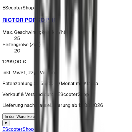
EScooterShop
RICTOR POPGO PRO
Max. Geschwindigkeit (km/h)
25
Reifengröße (Zoll)
20
1.299,00 €
inkl. MwSt.
, zzgl. Versand
Ratenzahlung ab
55,00 €
/Monat
mit Klarna
Verkauf & Versand durch
EScooterShop
Lieferung nach Hause
Lieferung ab
12.08.2026
In den Warenkorb
♥
EScooter
Shop