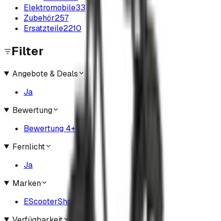
Elektromobile
33
Zubehör
257
Ersatzteile
2210
Filter
Angebote & Deals
Ja
Bewertung
Bewertung 4+
Fernlicht
Ja
Marken
EScooterShop
Verfügbarkeit