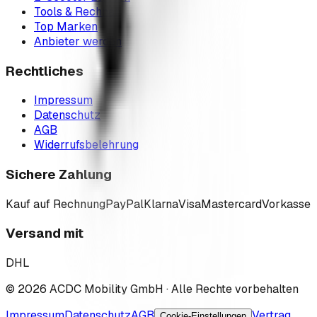
Tools & Rechner
Top Marken
Anbieter werden
Rechtliches
Impressum
Datenschutz
AGB
Widerrufsbelehrung
Sichere Zahlung
Kauf auf Rechnung
PayPal
Klarna
Visa
Mastercard
Vorkasse
Versand mit
DHL
©
2026
ACDC Mobility GmbH
· Alle Rechte vorbehalten
Impressum
Datenschutz
AGB
Vertrag
Cookie-Einstellungen