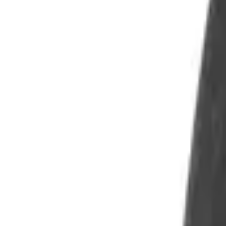
Filter
Bewertung
Bewertung 4+
Verfügbarkeit
Auf Lager
Preis
2
€
263
€
Filter
Sortieren:
Beliebt
EScooterShop
Helmständer
134,95 €