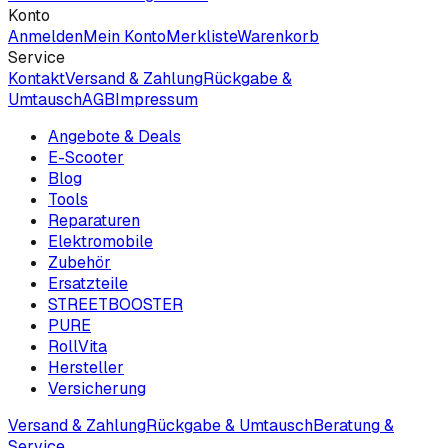
Konto
Anmelden
Mein Konto
Merkliste
Warenkorb
Service
Kontakt
Versand & Zahlung
Rückgabe &
Umtausch
AGB
Impressum
Angebote & Deals
E-Scooter
Blog
Tools
Reparaturen
Elektromobile
Zubehör
Ersatzteile
STREETBOOSTER
PURE
RollVita
Hersteller
Versicherung
Versand & Zahlung
Rückgabe & Umtausch
Beratung &
Service