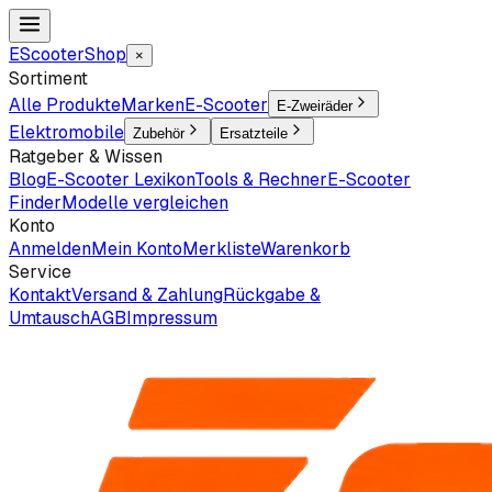
EScooter
Shop
×
Sortiment
Alle Produkte
Marken
E-Scooter
E-Zweiräder
Elektromobile
Zubehör
Ersatzteile
Ratgeber & Wissen
Blog
E-Scooter Lexikon
Tools & Rechner
E-Scooter
Finder
Modelle vergleichen
Konto
Anmelden
Mein Konto
Merkliste
Warenkorb
Service
Kontakt
Versand & Zahlung
Rückgabe &
Umtausch
AGB
Impressum