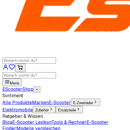
Menü
EScooter
Shop
×
Sortiment
Alle Produkte
Marken
E-Scooter
E-Zweiräder
Elektromobile
Zubehör
Ersatzteile
Ratgeber & Wissen
Blog
E-Scooter Lexikon
Tools & Rechner
E-Scooter
Finder
Modelle vergleichen