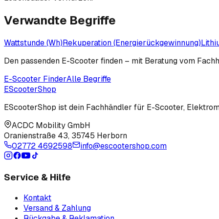
Verwandte Begriffe
Wattstunde (Wh)
Rekuperation (Energierückgewinnung)
Lith
Den passenden E-Scooter finden – mit Beratung vom Fachh
E-Scooter Finder
Alle Begriffe
EScooter
Shop
EScooterShop ist dein Fachhändler für E-Scooter, Elektromo
ACDC Mobility GmbH
Oranienstraße 43
,
35745 Herborn
02772 4692598
info@escootershop.com
Service & Hilfe
Kontakt
Versand & Zahlung
Rückgabe & Reklamation