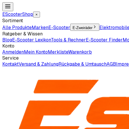
EScooter
Shop
×
Sortiment
Alle Produkte
Marken
E-Scooter
Elektromobil
E-Zweiräder
Ratgeber & Wissen
Blog
E-Scooter Lexikon
Tools & Rechner
E-Scooter Finder
Mo
Konto
Anmelden
Mein Konto
Merkliste
Warenkorb
Service
Kontakt
Versand & Zahlung
Rückgabe & Umtausch
AGB
Impr