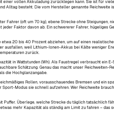
it einer vollen Akkuladung zurücklegen kann. Sie ist für viel
d Alltag besteht. Die vom Hersteller genannte Reichweite is
er Fahrer (oft um 70 kg), ebene Strecke ohne Steigungen, ni
fast jeder Faktor davon ab. Ein schwererer Fahrer, hügeliges
be etwa 20 bis 40 Prozent abziehen, um auf einen realistisc
er ausfallen, weil Lithium-Ionen-Akkus bei Kälte weniger Ene
Temperaturen zurück.
azität in Wattstunden (Wh). Als Faustregel verbraucht ein E-
brauchbare Schätzung. Genau das macht unser Reichweiten-Re
t als die Hochglanzangabe.
 Gleichmäßiges Rollen, vorausschauendes Bremsen und ein sp
Sport-Modus sie schnell aufzehren. Wer Reichweite braucht, 
mit Puffer. Überlege, welche Strecke du täglich tatsächlich
 etwas mehr Kapazität als ständig am Limit zu fahren – das s