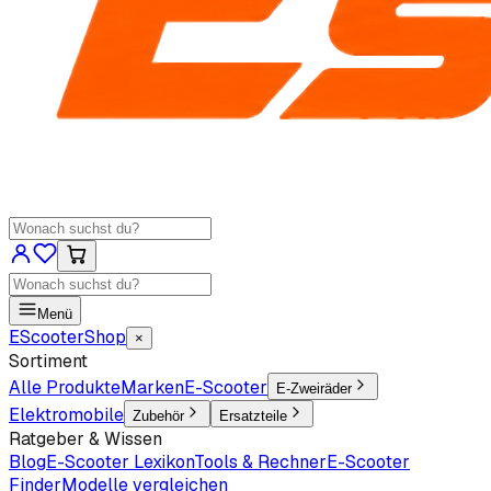
Menü
EScooter
Shop
×
Sortiment
Alle Produkte
Marken
E-Scooter
E-Zweiräder
Elektromobile
Zubehör
Ersatzteile
Ratgeber & Wissen
Blog
E-Scooter Lexikon
Tools & Rechner
E-Scooter
Finder
Modelle vergleichen