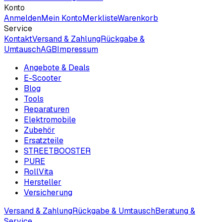
Konto
Anmelden
Mein Konto
Merkliste
Warenkorb
Service
Kontakt
Versand & Zahlung
Rückgabe &
Umtausch
AGB
Impressum
Angebote & Deals
E-Scooter
Blog
Tools
Reparaturen
Elektromobile
Zubehör
Ersatzteile
STREETBOOSTER
PURE
RollVita
Hersteller
Versicherung
Versand & Zahlung
Rückgabe & Umtausch
Beratung &
Service