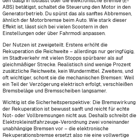
den Gasgriff loslässt oder die elektronische Bremse (E-
ABS) betätigst, schaltet die Steuerung den Motor in den
Generatorbetrieb. Du spürst das als sanftes Abbremsen,
ähnlich der Motorbremse beim Auto. Wie stark dieser
Effekt ist, lässt sich bei vielen Scootern in den
Einstellungen oder über Fahrmodi anpassen.
Der Nutzen ist zweigeteilt. Erstens erhöht die
Rekuperation die Reichweite – allerdings nur geringfügig,
im Stadtverkehr mit vielen Stopps spürbarer als auf
gleichmäßiger Strecke. Realistisch sind wenige Prozent
zusätzliche Reichweite, kein Wundermittel. Zweitens, und
oft wichtiger, schont sie die mechanischen Bremsen: Weil
ein Teil der Verzögerung elektrisch erfolgt, verschleißen
Bremsbeläge und Bremsscheiben langsamer.
Wichtig ist die Sicherheitsperspektive: Die Bremswirkung
der Rekuperation ist bewusst sanft und reicht für echte
Not- oder Vollbremsungen nicht aus. Deshalb schreibt die
Elektrokleinstfahrzeuge-Verordnung zwei voneinander
unabhängige Bremsen vor – die elektronische
Rekuperationsbremse ersetzt also nie eine vollwertige