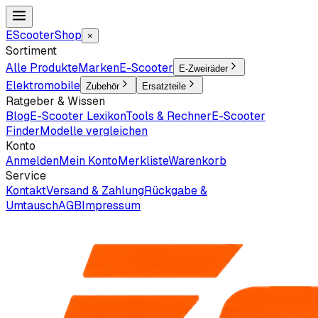
EScooter
Shop
×
Sortiment
Alle Produkte
Marken
E-Scooter
E-Zweiräder
Elektromobile
Zubehör
Ersatzteile
Ratgeber & Wissen
Blog
E-Scooter Lexikon
Tools & Rechner
E-Scooter
Finder
Modelle vergleichen
Konto
Anmelden
Mein Konto
Merkliste
Warenkorb
Service
Kontakt
Versand & Zahlung
Rückgabe &
Umtausch
AGB
Impressum