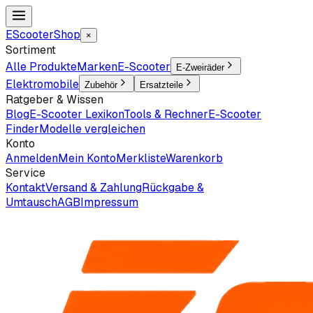
EScooter
Shop
×
Sortiment
Alle Produkte
Marken
E-Scooter
E-Zweiräder
Elektromobile
Zubehör
Ersatzteile
Ratgeber & Wissen
Blog
E-Scooter Lexikon
Tools & Rechner
E-Scooter
Finder
Modelle vergleichen
Konto
Anmelden
Mein Konto
Merkliste
Warenkorb
Service
Kontakt
Versand & Zahlung
Rückgabe &
Umtausch
AGB
Impressum