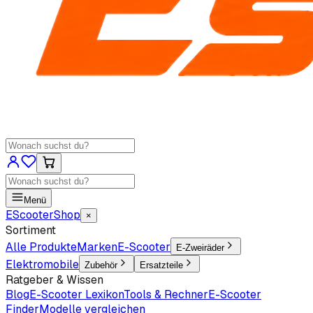
Menü
EScooter
Shop
×
Sortiment
Alle Produkte
Marken
E-Scooter
E-Zweiräder
Elektromobile
Zubehör
Ersatzteile
Ratgeber & Wissen
Blog
E-Scooter Lexikon
Tools & Rechner
E-Scooter
Finder
Modelle vergleichen