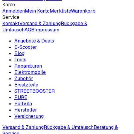
Konto
Anmelden
Mein Konto
Merkliste
Warenkorb
Service
Kontakt
Versand & Zahlung
Rückgabe &
Umtausch
AGB
Impressum
Angebote & Deals
E-Scooter
Blog
Tools
Reparaturen
Elektromobile
Zubehör
Ersatzteile
STREETBOOSTER
PURE
RollVita
Hersteller
Versicherung
Versand & Zahlung
Rückgabe & Umtausch
Beratung &
Service