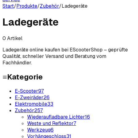
Start
/
Produkte
/
Zubehör
/
Ladegeräte
Ladegeräte
0
Artikel
Ladegeräte
online kaufen bei EScooterShop – geprüfte
Qualität, schneller Versand und Beratung vom
Fachhändler.
Kategorie
E-Scooter
97
E-Zweiräder
26
Elektromobile
33
Zubehör
257
Wiederaufladbare Lichter
16
Weste und Reflektor
7
Werkzeug
6
Vorhängeschloss
31