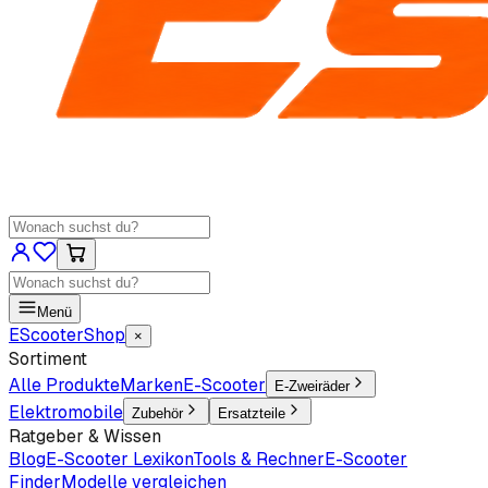
Menü
EScooter
Shop
×
Sortiment
Alle Produkte
Marken
E-Scooter
E-Zweiräder
Elektromobile
Zubehör
Ersatzteile
Ratgeber & Wissen
Blog
E-Scooter Lexikon
Tools & Rechner
E-Scooter
Finder
Modelle vergleichen