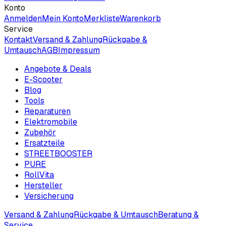
Konto
Anmelden
Mein Konto
Merkliste
Warenkorb
Service
Kontakt
Versand & Zahlung
Rückgabe &
Umtausch
AGB
Impressum
Angebote & Deals
E-Scooter
Blog
Tools
Reparaturen
Elektromobile
Zubehör
Ersatzteile
STREETBOOSTER
PURE
RollVita
Hersteller
Versicherung
Versand & Zahlung
Rückgabe & Umtausch
Beratung &
Service