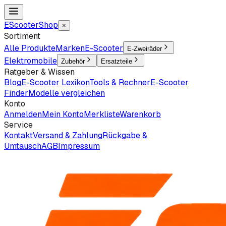
EScooter
Shop
×
Sortiment
Alle Produkte
Marken
E-Scooter
E-Zweiräder
Elektromobile
Zubehör
Ersatzteile
Ratgeber & Wissen
Blog
E-Scooter Lexikon
Tools & Rechner
E-Scooter
Finder
Modelle vergleichen
Konto
Anmelden
Mein Konto
Merkliste
Warenkorb
Service
Kontakt
Versand & Zahlung
Rückgabe &
Umtausch
AGB
Impressum