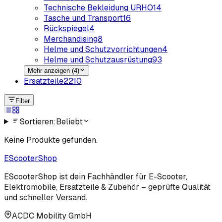
Technische Bekleidung URHO
14
Tasche und Transport
16
Rückspiegel
4
Merchandising
8
Helme und Schutzvorrichtungen
4
Helme und Schutzausrüstung
93
Mehr anzeigen (4)
Ersatzteile
2210
Filter
Sortieren:
Beliebt
Keine Produkte gefunden.
EScooter
Shop
EScooterShop ist dein Fachhändler für E-Scooter,
Elektromobile, Ersatzteile & Zubehör – geprüfte Qualität
und schneller Versand.
ACDC Mobility GmbH