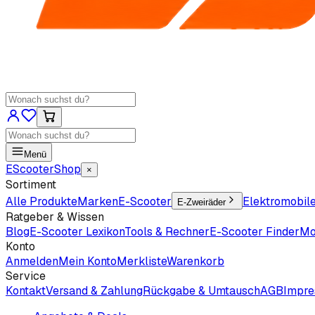
Menü
EScooter
Shop
×
Sortiment
Alle Produkte
Marken
E-Scooter
Elektromobil
E-Zweiräder
Ratgeber & Wissen
Blog
E-Scooter Lexikon
Tools & Rechner
E-Scooter Finder
Mo
Konto
Anmelden
Mein Konto
Merkliste
Warenkorb
Service
Kontakt
Versand & Zahlung
Rückgabe & Umtausch
AGB
Impr