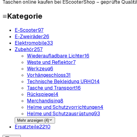
Taschen
online kaufen bei EScooterShop – geprüfte Qualit
Kategorie
E-Scooter
97
E-Zweiräder
26
Elektromobile
33
Zubehör
257
Wiederaufladbare Lichter
16
Weste und Reflektor
7
Werkzeug
6
Vorhängeschloss
31
Technische Bekleidung URHO
14
Tasche und Transport
16
Rückspiegel
4
Merchandising
8
Helme und Schutzvorrichtungen
4
Helme und Schutzausrüstung
93
Mehr anzeigen (4)
Ersatzteile
2210