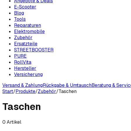
Angebote & Deals
E-Scooter
Blog
Tools
Reparaturen
Elektromobile
Zubehör
Ersatzteile
STREETBOOSTER
PURE
RollVita
Hersteller
Versicherung
Versand & Zahlung
Rückgabe & Umtausch
Beratung & Servic
Start
/
Produkte
/
Zubehör
/
Taschen
Taschen
0
Artikel