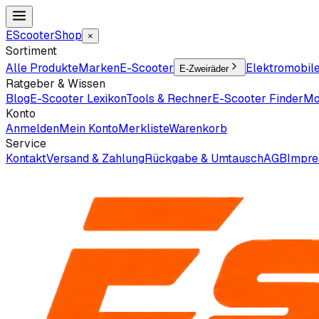
EScooter
Shop
×
Sortiment
Alle Produkte
Marken
E-Scooter
Elektromobil
E-Zweiräder
Ratgeber & Wissen
Blog
E-Scooter Lexikon
Tools & Rechner
E-Scooter Finder
Mo
Konto
Anmelden
Mein Konto
Merkliste
Warenkorb
Service
Kontakt
Versand & Zahlung
Rückgabe & Umtausch
AGB
Impr